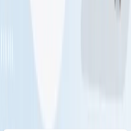
やすだけでなく、
炎上を未然に防ぐ
効果も持ち合わせてい
ます。
従来のMEO代行業者の3分の1以下のコスト
従来のMEO代行業者は、人が手作業で「Googleビジネスプ
ロフィールへの投稿」「写真の更新」「口コミへの返信」な
どを行ってきました。MikaselはこれらをすべてAIが自動処
理します。
人件費がかからない分、従来の代行費用の3分の
1以下
で同等の施策を実行できます。
現場で使えることへの強いこだわり
従来のMEOツールは、代理店の担当者がパソコンで操作す
ることを前提に作られていました。Mikaselは違います。
お
店を毎日切り盛りしている現場のオーナーやスタッフが、パ
ソコンが苦手でも自分の手で使いこなせるように
——その
思想を徹底して設計された、業界で初めて「現場のための」
MEOツールです。