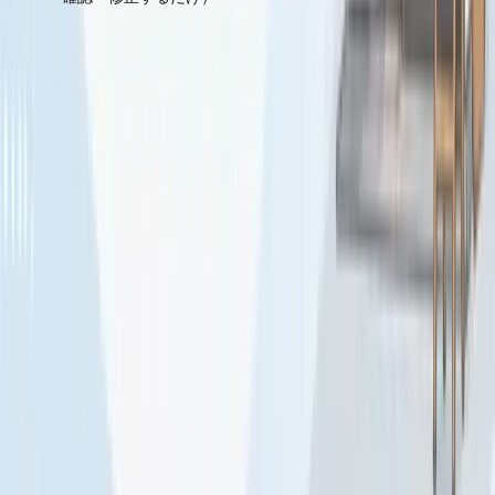
なぜこの設計がガイドライン準拠なのか？
ガチャで提供するクーポンは、あくまでも
アンケート回答
への動機付け
として設計されています。口コミ投稿の対価
ではありません。口コミを書いてもらうかどうかは、あくま
でお客様の任意です。この設計が、Googleのガイドライン
に準拠している理由です。
さらに、MikaselはGoogleのAPI利用に関する
公式審査にも
合格
しているツールです。怪しい業者のツールとは、信頼
性のレベルが根本的に異なります。
「不満の声」が直接店舗に届く仕組みが守ってく
れる
Mikaselの設計で多くのオーナーが特に評価するのが、「不
満のあるお客様の声をGoogleに流さず、店舗に届ける」仕
組みです。これにより、低評価の口コミが公開される前に、
オーナーが直接フォローする機会が生まれます。口コミを増