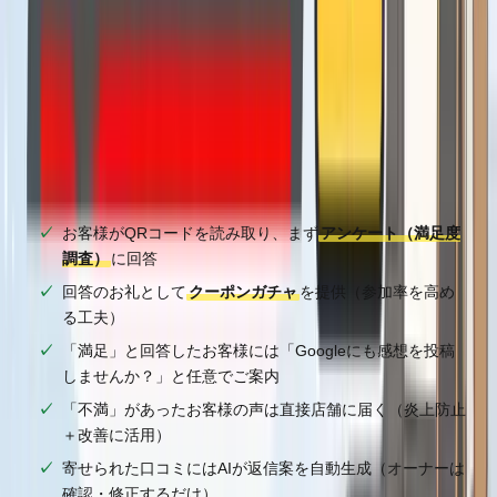
仕組みはシンプルで現場に負担をかけない
難しい設定も、特別なスキルも不要です。卓上に小さな
POPを置いて、お客様にQRコードを読み取っていただくだ
け。
✅
チェックリスト
お客様がQRコードを読み取り、まず
アンケート（満足度
調査）
に回答
回答のお礼として
クーポンガチャ
を提供（参加率を高め
る工夫）
「満足」と回答したお客様には「Googleにも感想を投稿
しませんか？」と任意でご案内
「不満」があったお客様の声は直接店舗に届く（炎上防止
＋改善に活用）
寄せられた口コミにはAIが返信案を自動生成（オーナーは
確認・修正するだけ）