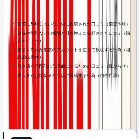
✅
チェックリスト
実際に利用していないのに投稿された口コミ（架空体験）
金銭や割引などの報酬と引き換えに依頼された口コミ（購
入レビュー）
業者や知人が複数のアカウントを使って投稿する行為（組
織的な操作）
競合店を意図的に低評価にするための口コミ（嫌がらせ）
本人または関係者が自店に投稿する行為（自作自演）
つまり、業者に「うちのお客様役で口コミを書いてもらう」
という行為は、すべてこのポリシー違反に該当します。「知
らなかった」では済まされない、れっきとした違反行為で
す。