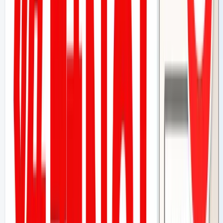
従来のMEO代行業者の3分の1以下のコスト
現場で使えることへの強いこだわり
それでも「自分では無理」という方へ：パンダMEO
まとめ：「安く早く口コミを増やしたい」気持ちは正
しい。でも方法を間違えないで
「口コミを増やしませんか？」そんな営業の電話やDM、受
けたことはありませんか？
毎日必死に店を切り盛りしているのに、競合店のGoogleマ
ップには星4.5がズラリと並んでいる。自分の店は口コミが
数件しかない——。そのもどかしさは、本当によくわかりま
す。だからこそ、「業者に任せれば簡単に増えるなら……」
と心が揺れるのは、決しておかしなことではありません。
ただ、結論を先にお伝えします。
💡
POINT
やらせ口コミ・サクラ代行は、高い確率でGoogleに検知され
ます。バレた場合の代償は「口コミが削除される」だけでは済