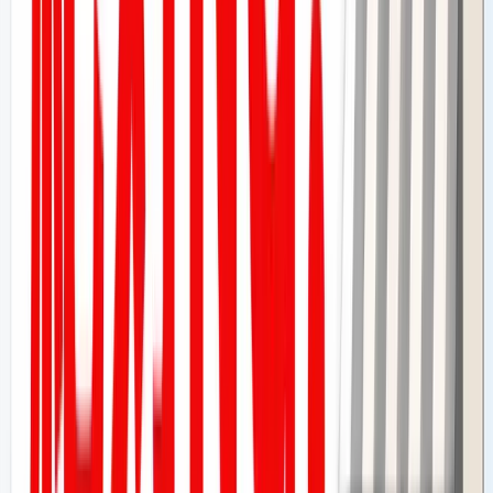
Googleは、口コミが投稿されたデバイスのIPアドレスと、
実際の店舗の位置情報を照合しています。代行業者のオフィ
スから投稿された場合、その位置情報は当然ながら店舗と一
致しません。「VPNを使えばバレない」と言う業者もいま
すが、Googleは
VPN経由の接続そのものをリスクシグナル
として検知します。VPNはむしろ不審フラグを立てる要因
になり得るのです。
検知ポイント②：アカウントの「信頼スコア」評
価
Googleは各アカウントの信頼スコアを独自に管理していま
す。口コミ代行業者が使うアカウントは、多くの場合「新規
作成されたばかり」「他の投稿実績がない」「短期間に複数
店舗に口コミを投稿している」という特徴があります。こう
した異常なパターンは、機械学習によるAIが自動的に検知し
ます。
MEOアルゴリズムの詳しい仕組み
を知っておくと、
なぜこうした検知が可能なのか理解が深まります。
検知ポイント③：投稿の内容・文体・タイミング
の分析