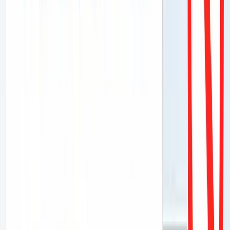
パンダMEO
お問い合わせ
News
Vision
Case Study
Column
🎁 無料ツール
Mikasel
MEO
Contact
TOP
/
お役立ちコラム
/
やらせ口コミは必ずバレる！代行業者のリスクと正し
い増やし方
2026.05.23
口コミ対策
やらせ口コミは必ずバレる！代行業者
のリスクと正しい増やし方