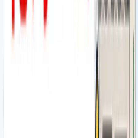
ィ対象になるケースも報告されています。「今は大丈夫」は永
遠に保証されません。
バレたら何が起きるか？3段階のペナ
ルティ
では、実際に不正が検知された場合、何が起きるのでしょう
か。
第1段階：口コミの削除・非表示
最も初期のペナルティは、不正と判断された口コミが自動的
に削除または非表示にされることです。費用を払って投稿さ
せた口コミが、ある日突然消える——これだけでも痛手です
が、問題はこれで終わりません。
第2段階：Googleビジネスプロフィールの一時停
止・削除