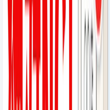
まず、
アカウント停止
マップからの非表示
法的リスク
にまで
発展します。費用を払って、むしろ店を危険にさらす結果にな
るのです。
この記事では、なぜバレるのかの仕組みから、バレたときに
起きること、そして業者が言う「安全策」がなぜウソなのか
まで、包み隠さずお伝えします。最後には、Googleのガイ
ドラインに完全準拠した合法的な口コミの増やし方もご紹介
しますので、ぜひ最後までお読みください。
そもそも「やらせ口コミ」とは何か？
Googleは明確に禁止している
まず前提として、Googleはその利用規約・ポリシーの中
で、不正な口コミを明確に禁止しています。
Googleのポリシーが禁止しているのは、主に以下のような
ものです。