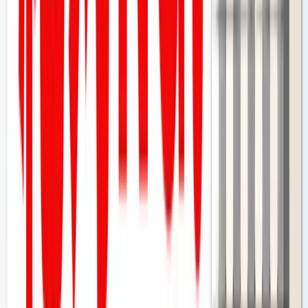
短期間に似たような文体の口コミが集中する、同じIPから別
アカウントで複数投稿される、急に口コミ数が跳ね上がる
——こうした「不自然な増加パターン」は、AIが統計的に検
知します。人間の目には気づきにくくても、AIの前では丸裸
です。
検知ポイント④：端末情報・ブラウザ情報のフィ
ンガープリント
複数のアカウントを使っていても、同一端末からの投稿はデ
バイスフィンガープリントによって紐付けられます。業者が
「複数のスマホを用意している」と言っても、使い回しのあ
る端末は高い確率で同一人物と判定されます。
⚠️
注意点
「バレない技術を持っている」と営業してくる業者は、Google
の検知技術がアップデートを繰り返していることを意図的に伏
せています。今日バレなくても、過去の投稿が遡ってペナルテ