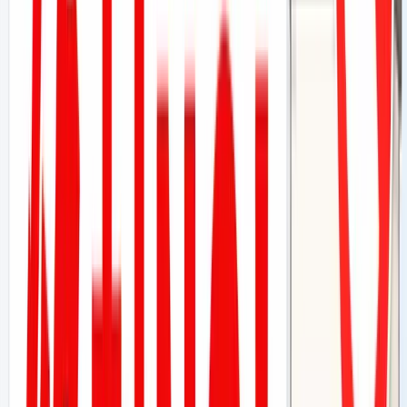
そもそも「やらせ口コミ」とは何か？Googleは明確に
禁止している
なぜバレるのか？Googleの検知システムの仕組み
検知ポイント①：IPアドレスと位置情報の照合
検知ポイント②：アカウントの「信頼スコア」評価
検知ポイント③：投稿の内容・文体・タイミングの分
析
検知ポイント④：端末情報・ブラウザ情報のフィンガ
ープリント
バレたら何が起きるか？3段階のペナルティ
第1段階：口コミの削除・非表示
第2段階：Googleビジネスプロフィールの一時停止・
削除
第3段階：法的リスク（景品表示法・不正競争防止
法）
業者が言う「安全策」のウソを暴く
では、どうすれば合法的に口コミを増やせるのか？
合法的に口コミを増やす仕組み：Mikasel（ミカセル）
とは
仕組みはシンプルで現場に負担をかけない
なぜこの設計がガイドライン準拠なのか？
「不満の声」が直接店舗に届く仕組みが守ってくれる