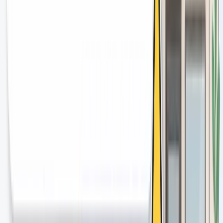
不正行為が繰り返されたり、悪質と判断された場合、
Googleビジネスプロフィールそのものが停止または削除
さ
れます。これが起きると、Googleマップ上から店舗情報が
消えます。「〇〇市 美容室」で検索しても、あなたの店は
一切表示されなくなります。
第3段階：法的リスク（景品表示法・不正競争防止
法）
さらに深刻なのが、法的リスクです。
⚠️
注意点
日本では
景品表示法
により、虚偽の口コミや事実と異なる評
判を意図的に形成する行為は違反となる可能性があります。ま
た、競合店への意図的な低評価投稿は
不正競争防止法
に抵触
するリスクがあります。2023年以降、ステルスマーケティング
（ステマ）に対する規制も強化されており、行政指導・措置命
令・罰則の対象となるリスクが現実のものになっています。