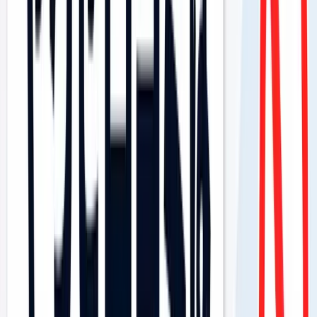
News
Vision
Case Study
Column