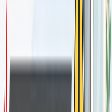
業者が言う「安全策」のウソを暴く
口コミ代行業者は営業トークの中でさまざまな「安全策」を
説明します。代表的なものを検証してみましょう。
「実際の利用者に書いてもらうので安全です」
→ これは「購入レビュー（報酬付き口コミ）」に該当しま
す。たとえ実際に来店した人でも、報酬（金銭・割引・商
品）と引き換えに口コミを依頼することはGoogleポリシー
違反です。
「VPNと複数端末を使うのでバレません」
→ 前述の通り、VPN使用自体がリスクシグナルであり、端
末フィンガープリントで同一性は追跡されます。