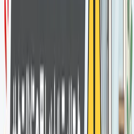
「徐々に増やすので自然に見えます」
→ Googleは長期的なパターンも分析します。ゆっくり増や
しても、アカウントの属性や行動パターンの不自然さは隠せ
ません。
「もしペナルティになっても対処します」
→ 一度停止・削除されたGoogleビジネスプロフィールの復
元は、非常に困難です。業者に「対処」できることには限界
があり、失った信頼と検索順位は簡単には戻りません。悪徳
業者の見極め方については
MEO対策業者の正しい選び方
も
参考にしてください。
💡
POINT
口コミ代行業者が安全を保証できない最大の理由は、Google
の検知システムが常にアップデートされており、業者側がその
最新仕様を完全に把握することが不可能だからです。「今は大
丈夫」は永遠の約束ではありません。