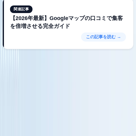
関連記事
【2026年最新】Googleマップの口コミで集客
を倍増させる完全ガイド
この記事を読む →
それでも「自分では無理」という方
へ：パンダMEO
「ツールを使いこなす自信がない」「やっぱりプロに丸ごと
任せたい」という方には、MEO対策のプロが運用を代行す
る
パンダMEO
という選択肢もあります。
ただし、Mikaselを導入すれば、パンダMEOが代行していた
口コミ収集・返信・分析などの業務のほとんどが自動化され
るため、多くの場合はオーナー自身の手で完結できるように