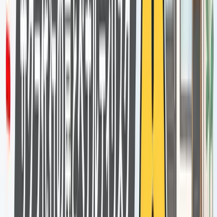
では、どうすれば合法的に口コミを増
やせるのか？
「やらせはダメ」とわかった。でも「じゃあどうすればいい
のか」が知りたいはずです。答えはシンプルです。
💡
POINT
Googleが唯一認めている口コミの増やし方は、「実際に来
店・利用してくれたお客様に、任意で口コミを書いてもらうよ
うにお願いする」ことだけです。大切なのは、「報酬との引き
換えではなく」「自発的に」書いてもらう仕組みを作ること。
とはいえ、「お客様にお願いするのは気まずい」「どうお願
いすればいいかわからない」という声もよく聞きます。
断ら
れない口コミ依頼の声かけ方法
を参考にしながら、現場で実
際に機能する仕組みを持ったツールを活用することが重要に