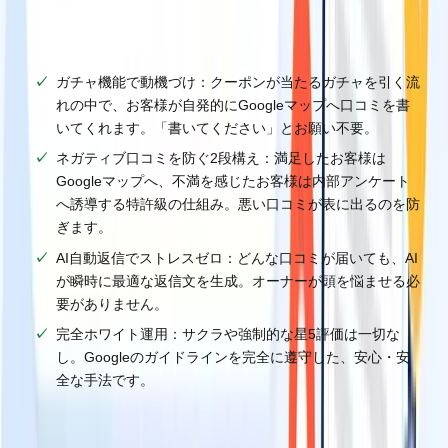
✅
チェックリスト
ガチャ機能で動機づけ：クーポンが当たるガチャを引く流
れの中で、お客様が自発的にGoogleマップへ口コミを書
いてくれます。「書いてください」とお願い不要。
ネガティブ口コミを防ぐ2段構え：満足したお客様は
Googleマップへ、不満を感じたお客様は内部アンケート
へ誘導する特許級の仕組み。悪い口コミが表に出るのを防
ぎます。
AI自動返信でストレスゼロ：どんな口コミが届いても、AI
が瞬時に最適な返信文を生成。オーナーが頭を悩ませる必
要がありません。
完全ホワイト運用：サクラや強制的な星5評価は一切な
し。Googleのガイドラインを完全に遵守した、安心・安
全な手法です。
🔷 「そもそも運用する時間がない」オーナーには「パンダ