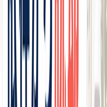
たとえば月30万円の掲載料を支払い、月100名の新規客を獲
得したとします。1名あたり3,000円のコストに見えます
が、実際はクーポン割引で客単価がさらに下がり、そのうち
半数以上がリピートしなければ、「安く施術しただけ」で終
わってしまいます。
やめたくてもやめられない「集客の依存サイク
ル」
「じゃあやめればいい」と思ってもそうはいかないのが現実
です。
ホットペッパーをやめた途端、新規客の流入がゼロになる。
それが怖くて、赤字に近い状態でも掲載を続けてしまう。こ
れがまさに
ホットペッパー依存サイクル
です。
依存が深まるほど、自力集客のノウハウが社内に蓄積され
ず、ますます抜け出せなくなっていく。この構造こそが、多
くの美容室オーナーを苦しめている本質的な問題です。