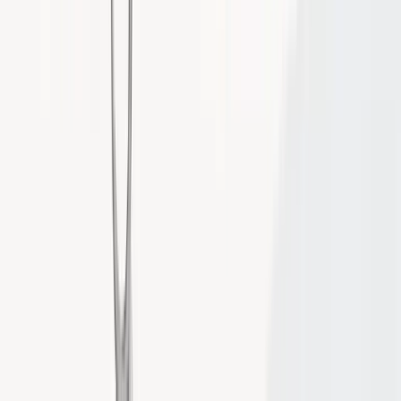
MEO対策を「仕組み化」して継続する
ためのツール選び
ここまで5つの手法を解説しましたが、「全部やろうとした
ら時間がかかりすぎる」と感じた方も多いはずです。その通
りです。
MEO対策が続かない最大の理由は
現場が忙しすぎて運用が
滞ること
です。施術をしながら、スタッフを育てながら、
経営数字も見ながら、さらにGoogleマップの更新まで回す
のは、ツールなしでは現実的ではありません。
ここで重要になるのが、
いかに「仕組み化」するか
という視
点です。
Mikaselなら現場スタッフでも回せる理由
こうした課題を解決するために開発されたのが、MEO自動
化ツール
Mikasel（ミカセル）
です。