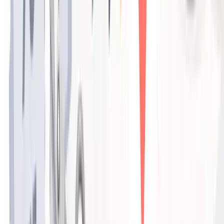
⑤口コミへの返信で「信頼と検索順位」を同時に
上げる
口コミへの返信は、Googleの評価アルゴリズムにプラスに
働くだけでなく、
返信を見た次の見込み客
への強力な信頼
形成にもなります。
💡
POINT
口コミへの返信を見ているのは、口コミを書いてくれたお客様
だけではない。「このサロンはお客様の声にきちんと向き合っ
ている」という姿勢を見て、初めて来店を検討している新規客
が安心感を得るのだ。返信は「書いた人への感謝」ではなく、
「次のお客様への広告」と考えよう。
返信のポイントは、定型文を使い回さないこと。お客様が書
いてくれた内容（担当スタイリスト名、施術内容、具体的な
ご感想）に触れながら、個別性のある返信をすることで、読
んだ人に「このサロンは一人ひとりを大切にしている」と伝