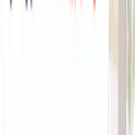
MEO対策が美容室の救世主になれる理
由
「ホットペッパーに依存している」と気づいているオーナー
さんも、次の一手が見つからずに悩んでいることが多いと思
います。安心してください。あなたの悩みを解決する手段
は、すでに多くの美容室が実証しています。それが
MEO対
策（Googleマップ最適化）
です。
Googleマップ検索で「今すぐ行きたい」客が集ま
る
「渋谷 美容室」「新宿 カット 安い」「近く 美容院 今日 予
約」——こうした検索をしているユーザーは、今まさに来店
先を探している
超高確度の見込み客
です。
Googleマップの検索結果に自店が上位表示されれば、ホッ
トペッパーのようなプラットフォームを介さずに直接集客で
きます。電話予約でも、自社予約システムでも、コストをか
けずに顧客を獲得できる構造です。
MEOのアルゴリズムの