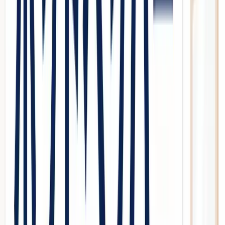
News
Vision
Case Study
Column