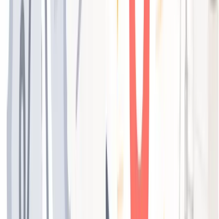
口コミを増やすポイントは「お願いのタイミング」と「お客
様の心理的ハードルを下げること」の2点です。
施術後の満足度が最も高い瞬間——会計時や見送りの際——
に自然な形でお声がけすることが基本です。「よろしければ
Googleに感想を書いていただけると嬉しいです」と伝える
だけでも、行動してくれるお客様は一定数います。
声かけの
タイミングとコツ
を押さえておくと、断られにくい依頼がで
きるようになります。
さらに効果的なのは、QRコードを活用した仕組み化です。
卓上POPやショップカードにQRコードを印刷しておくだけ
で、スタッフがわざわざ説明しなくても、お客様が自然に口
コミへの導線に触れる環境を作れます。
③投稿機能で「来店したい」気持ちに火をつける
Googleビジネスプロフィールには「最新情報の投稿」機能
があります。これをSNS感覚で活用することで、Googleマ
ップ上での露出を増やし、見込み客の来店意欲を高めること
ができます。