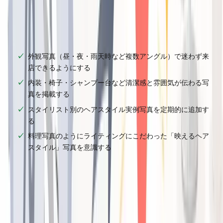
を決定づけます。
✅
チェックリスト
外観写真（昼・夜・雨天時など複数アングル）で迷わず来
店できるようにする
内装・椅子・シャンプー台など清潔感と雰囲気が伝わる写
真を掲載する
スタイリスト別のヘアスタイル実例写真を定期的に追加す
る
料理写真のようにライティングにこだわった「映えるヘア
スタイル」写真を意識する
写真の枚数と更新頻度もランキング要因の一つです。古い写
真のままにしておくと、お客様に「今はどんな雰囲気のお店
なのか」が伝わりません。月に数枚ずつでも追加を習慣化し
ましょう。