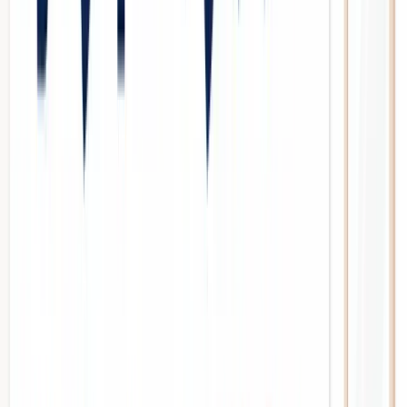
パンダMEO
お問い合わせ
News
Vision
Case Study
Column
🎁 無料ツール
Mikasel
MEO
Contact
TOP
/
お役立ちコラム
/
美容室がホットペッパー依存を脱却するMEO対策の具
体的手法
2026.05.23
業界別
美容室がホットペッパー依存を脱却す
るMEO対策の具体的手法