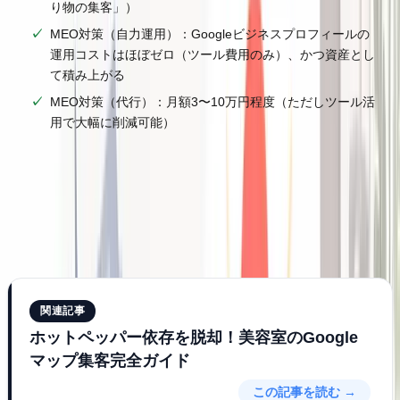
り物の集客」）
MEO対策（自力運用）：Googleビジネスプロフィールの
運用コストはほぼゼロ（ツール費用のみ）、かつ資産とし
て積み上がる
MEO対策（代行）：月額3〜10万円程度（ただしツール活
用で大幅に削減可能）
一度MEO対策で口コミ・評価・情報が蓄積されれば、それ
は消えない
自店の資産
になります。ホットペッパーへの掲載
をやめた瞬間に消える「借り物の集客力」とは、根本的に性
質が異なります。
関連記事
ホットペッパー依存を脱却！美容室のGoogle
マップ集客完全ガイド
この記事を読む →