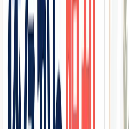
のに、なぜか手元にお金が残らない」
そんな悩みを抱えている美容室オーナーさんは、決して少な
くありません。
掲載料、クーポン割引、成果報酬。気づけば毎月数十万円が
ポータルサイトに吸い取られ、来るのは「安さ目当て」の新
規客ばかり。指名もなくリピートもしてくれない、利益率の
低い集客を続けていませんか？
この記事では、ホットペッパービューティーへの依存体質か
ら抜け出し、
Googleマップ（MEO対策）
を活用して自力集
客を実現した美容室が実際に取り組んでいる
5つの具体的手
法
を解説します。
費用対効果の比較から、やりがちなNG行動、忙しいオーナ
ーでも継続できる仕組み化の方法まで、現場で使えるノウハ
ウを余すことなくお伝えします。
なぜ美容室はホットペッパーを抜け出
せないのか？