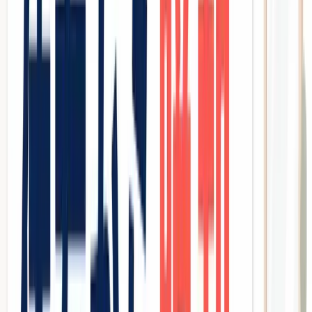
なぜ美容室はホットペッパーを抜け出せないのか？
掲載料＋クーポン割引で「粗利」が消える構造
やめたくてもやめられない「集客の依存サイクル」
MEO対策が美容室の救世主になれる理由
Googleマップ検索で「今すぐ行きたい」客が集まる
ホットペッパーとMEOの集客コスト比較
美容室がMEO対策で取り組むべき5つの具体的手法
①Googleビジネスプロフィールを徹底最適化する
②口コミを自然に増やす「仕組み」を作る
③投稿機能で「来店したい」気持ちに火をつける
④写真を戦略的に更新して第一印象を制する
⑤口コミへの返信で「信頼と検索順位」を同時に上げ
る
口コミ収集で絶対にやってはいけないNG行動
MEO対策を「仕組み化」して継続するためのツール選
び
Mikaselなら現場スタッフでも回せる理由
パンダMEOという「丸投げ」の選択肢も
まとめ：ホットペッパー依存から抜け出す第一歩を踏
み出そう
「今月もホットペッパーの請求が来た。売上は上がっている