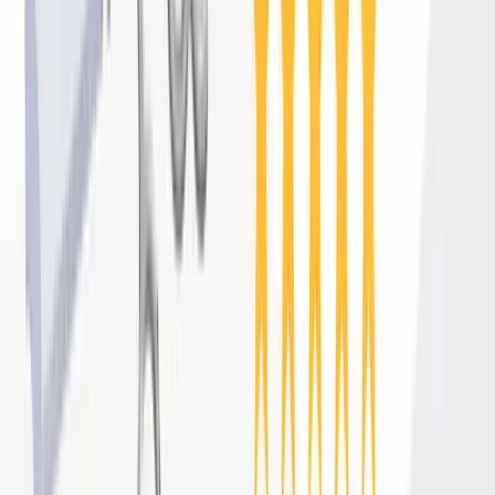
ミの大量削除・アカウント停止などのペナルティが課される可
能性があります。
NG②：家族・知人・スタッフに「サクラ」口コミを書かせる
実際に来店していない人による口コミは虚偽のレビューに該当
します。Googleの自動検知システムは年々精度を上げており、
一度に複数の不自然な口コミが投稿された場合、自動でフラグ
が立ち削除されます。
NG③：低評価の口コミに対して感情的・攻撃的な返信をする
たとえ理不尽なクレームであっても、感情的な返信は返信を読
んだ全ての見込み客にマイナスの印象を与えます。「問題があ
ったことを申し訳なく思います」という誠実な姿勢で返信する
ことが鉄則です。
NG④：競合店の口コミに低評価を投稿する「嫌がらせ」行為
これも明確なガイドライン違反であり、発覚した場合はアカウ
ント停止どころか、法的リスクにも繋がりかねません。