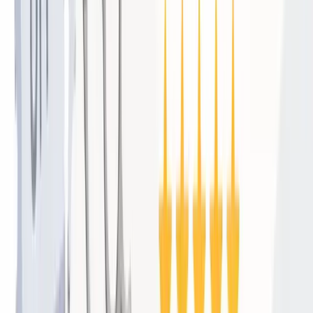
口コミ収集で絶対にやってはいけない
NG行動
MEO対策に取り組む中で、多くのサロンが知らずにやって
しまっている危険な行動があります。善意でやっていても、
Googleのガイドライン違反となりペナルティを受けるリス
クがあるため、必ず把握しておいてください。
⚠️
注意点
NG①：口コミを書いてくれたら割引・プレゼントと直接交換
する「報酬型」の依頼
「口コミを書いてくれたら次回10%オフ」「レビュー投稿でド
リンクサービス」などの施策は、Googleのガイドライン（レビ
ューの操作の禁止）に明確に違反します。発覚した場合、口コ