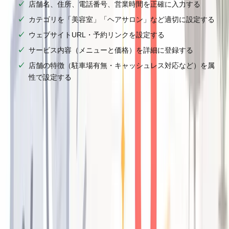
店舗名、住所、電話番号、営業時間を正確に入力する
カテゴリを「美容室」「ヘアサロン」など適切に設定する
ウェブサイトURL・予約リンクを設定する
サービス内容（メニューと価格）を詳細に登録する
店舗の特徴（駐車場有無・キャッシュレス対応など）を属
性で設定する
特に見落とされがちなのが
サービス内容の詳細記入
です。
「カット」「カラー」だけでなく、「縮毛矯正」「ヘッドス
パ」「髪質改善トリートメント」など、検索されうるメニュ
ーをすべて登録することで、より多くの検索クエリにヒット
します。
②口コミを自然に増やす「仕組み」を作る
Googleマップの検索順位を決める要因の中で、
口コミの数
と質
は特に重要な要素です。しかし、多くの美容室が「口
コミをお願いしたいけど、どうお願いすればいいか分からな
い」という壁にぶつかります。