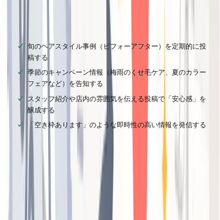
✅
チェックリスト
旬のヘアスタイル事例（ビフォーアフター）を定期的に投
稿する
季節のキャンペーン情報（梅雨のくせ毛ケア、夏のカラー
フェアなど）を告知する
スタッフ紹介や店内の雰囲気を伝える投稿で「安心感」を
醸成する
「空き枠あります」のような即時性の高い情報を発信する
投稿は週1〜2回のペースが理想です。更新頻度が高いほど
Googleからのアクティブな店舗と評価されやすくなりま
す。
④写真を戦略的に更新して第一印象を制する
Googleマップのサムネイル画像は、検索結果での
第一印象