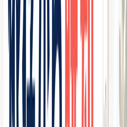
掲載料＋クーポン割引で「粗利」が消える構造
ホットペッパービューティーの掲載プランは、エリアや店舗
規模によって異なりますが、都市部の中規模サロンで
月額
10万〜30万円以上
かかるケースは珍しくありません。
さらに、集客のために掲載しているクーポンが問題です。
「初回カット＋カラー50%OFF」「初回トリートメント無
料」といったクーポンを出さないと競合に埋もれ、出せば出
すほど粗利が削られる。
💡
POINT
ホットペッパーの本当のコストは「掲載料」だけではない。ク
ーポン割引による客単価の低下と、クーポン目当てのリピート
しない新規客の獲得コストを合わせると、1人の新規客を獲得
するための実質コストが
1万円を超える
ケースも珍しくない。