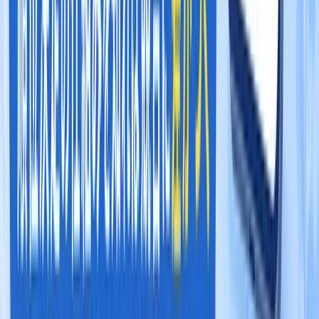
戦略の出発点です。「とにかく口コミを増やせばいい」「写真
を投稿すればいい」という一辺倒のアプローチは、このダイナ
ミズムを無視しています。
競合店をロジカルに分析する5ステッ
プ
アルゴリズムを理解したら、次は競合店の現状を分解しま
す。「なぜあの店が上位なのか」を逆算することで、自店に
何が足りないかが明確になります。
Step 1：ターゲットキーワードを特定する
自店が上位表示
されたいキーワードを3〜5個選定してください。「[地名]
[業種]」「[地名] [サービス名]」の組み合わせが基本です。
Step 2：シークレットモードで現在の順位を確認する
ChromeのシークレットモードでGoogleマップを開き、ター
ゲットキーワードで検索してください。通常ブラウザでは自
分の検索履歴でパーソナライズされた結果が表示されるた