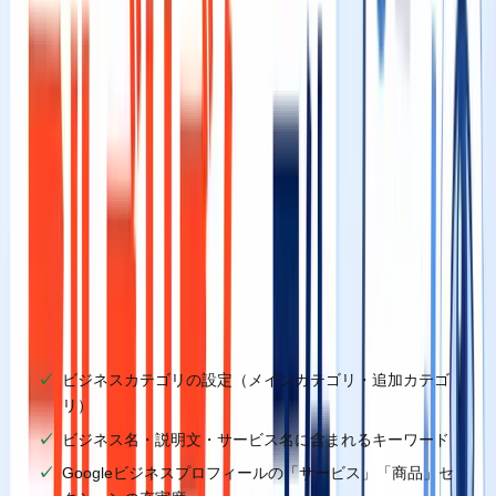
関連度（Relevance）の正体
関連度とは、
ユーザーが検索したキーワードと、あなたの
ビジネス情報がどれだけマッチしているか
を示す指標で
す。
Googleはユーザーの検索意図を読み取り、その意図に最も
マッチするビジネスを上位表示しようとします。つまり関連
度とは、「このお店は、このキーワードで探している人のニ
ーズを満たせるか？」というGoogleの判断基準です。
関連度を決定する主な要素には以下のものがあります。
✅
チェックリスト
ビジネスカテゴリの設定（メインカテゴリ・追加カテゴ
リ）
ビジネス名・説明文・サービス名に含まれるキーワード
Googleビジネスプロフィールの「サービス」「商品」セ