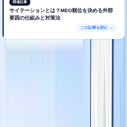
関連記事
サイテーションとは？MEO順位を決める外部
要因の仕組みと対策法
この記事を読む →
3要素の"重み付け"はクエリの種類によ
って変わる
ここが、ほとんどの解説記事が触れていない、アルゴリズム
の重要な側面です。
「関連度・距離・視認性」の3要素は、常に同じ比率で評価
されているわけではありません。
ユーザーが入力する検索
クエリの性質によって、各要素の比重がダイナミックに変化
します
。