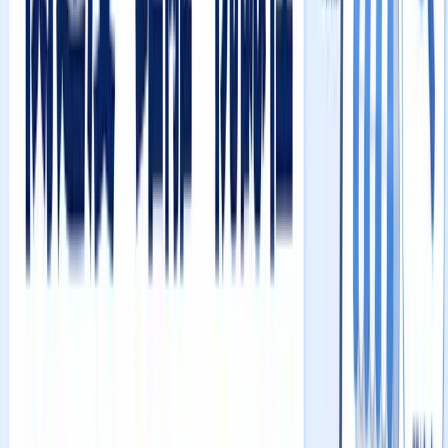
News
Vision
Case Study
Column