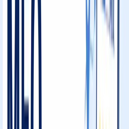
グ要因
関連度（Relevance）の正体
距離（Distance）の正体と、多くの経営者が持つ誤解
視認性（Prominence）の正体
3要素の&quot;重み付け&quot;はクエリの種類によって
変わる
競合店をロジカルに分析する5ステップ
各要因を最大化する具体的施策
関連度を高める施策：Googleに「この店はこのキーワ
ードに関係する」と伝える
距離ハンデを克服する施策：「物理的な遠さ」を「情
報の濃さ」でカバーする
視認性を爆上げする施策：アクティブなビジネスとし
ての存在感を示す
「視認性」を最速で上げる最強の武器：口コミ戦略の
全貌
解決策の提案：Mikasel（ミカセル）とパンダMEO
が、アルゴリズム対策を自動化する
Mikasel（ミカセル）：口コミを&quot;自動で・ホワイ
トに・確実に&quot;集めるSaaSツール
パンダMEO：プロによる完全代行で、アルゴリズム最
適化をすべて任せる