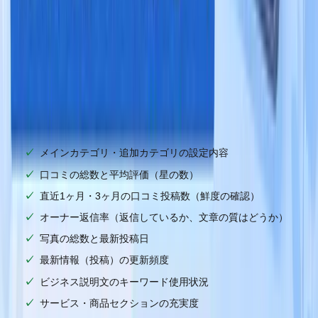
め、ニュートラルな順位を確認するためにシークレットモー
ドが必須です。
Step 3：上位3店舗のGBPを解剖する
上位に表示されている
競合店のGoogleビジネスプロフィールを一つひとつ開き、
以下の項目を確認・記録してください。
✅
チェックリスト
メインカテゴリ・追加カテゴリの設定内容
口コミの総数と平均評価（星の数）
直近1ヶ月・3ヶ月の口コミ投稿数（鮮度の確認）
オーナー返信率（返信しているか、文章の質はどうか）
写真の総数と最新投稿日
最新情報（投稿）の更新頻度
ビジネス説明文のキーワード使用状況
サービス・商品セクションの充実度