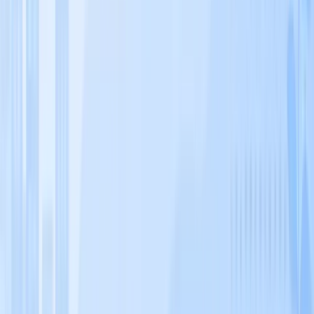
各要因を最大化する具体的施策
関連度を高める施策：Googleに「この店はこのキ
ーワードに関係する」と伝える
カテゴリ設定の精緻化
メインカテゴリは最もコアなサービ
スを、追加カテゴリは提供しているすべてのサービスに対応
するものを設定します。例えば整体院であれば、「整体師」
「カイロプラクティック」「リハビリテーションセンター」
など関連カテゴリを複数追加することで、関連するキーワー
ドへの関連度が高まります。
ビジネス情報・説明文のキーワード最適化
説明文（750文字
まで）には、狙うキーワードを自然な文脈で盛り込んでくだ
さい。ただし、
キーワードの羅列は逆効果
です。ユーザー
が読んで価値を感じる文章の中に、自然にキーワードを織り
交ぜることが重要です。
サービス・商品セクションの完全記入
GBPの「サービス」