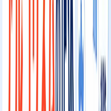
た場所）から、ビジネスまでの物理的な距離
です。
近ければ近いほど有利になる——これは事実です。しかし、
ここで重大な誤解が生まれています。
⚠️
注意点
「距離は自分でコントロールできないから、もう諦めるしかな
い」という考え方は危険です。距離は確かに重要な要因です
が、
関連度と視認性が圧倒的に高ければ、距離ハンデを逆転で
きる
というのがGoogleアルゴリズムの真実です。実際、繁華
街から少し離れた場所にある店舗が、関連度と視認性の最適化
によって、好立地の競合店を押しのけて上位表示されているケ
ースは無数に存在します。
また、距離の計算には以下の点も関わってきます。
✅
チェックリスト