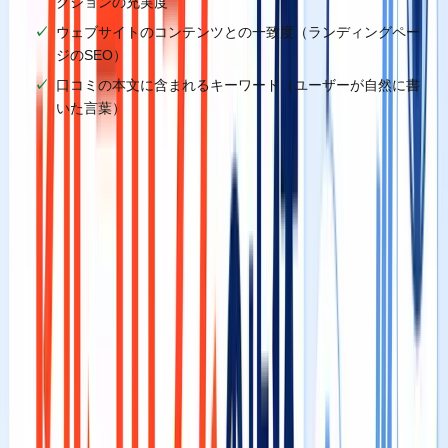
クションの充実度
ウェブサイトのコンテンツとの一致度（ランディングペー
ジのSEO）
口コミの本文に含まれるキーワード（ユーザーが自然に書
いた言葉）
💡
POINT
口コミの本文テキストは、関連度のシグナルとして機能しま
す。お客様が「渋谷で一番のカット」「産後の骨盤矯正が丁
寧」などと書いてくれると、それ自体がGoogleへのキーワー
ドシグナルになります。つまり、口コミを集めることは「視認
性」だけでなく「関連度」にも直結しているのです。
距離（Distance）の正体と、多くの経営者が持つ
誤解
距離とは、
検索を行ったユーザーの現在地（または指定し