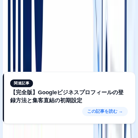
プ）の順位を決めるアルゴリズムについて、公式ヘルプペー
ジで3つの要因を明示しています。
それが「
Relevance（関連度）
」「
Distance（距離）
」
「
Prominence（視認性）
」の3つです。
この3つを表面的に知っている経営者は増えています。しか
し、
それぞれが何を指し、なぜ順位に影響するのか
を本質
レベルで理解している人は、まだ少数派です。そこに、競合
を出し抜くチャンスがあります。
関連記事
【完全版】Googleビジネスプロフィールの登
録方法と集客直結の初期設定
この記事を読む →