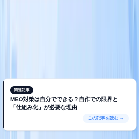
Step 4：自店との差分（ギャップ）を数値化する
記録した
競合データと自店のデータを並べて比較します。口コミ数が
競合の半分なら「口コミ数×2」が目標。返信率が0%なら
「返信率100%」が即効性のある施策です。
Step 5：「最小投資・最大効果」の施策から着手する
ギャ
ップを全て埋めようとすると疲弊します。3要素のどこに最
大のギャップがあるかを特定し、視認性→関連度の順番で優
先度をつけて実行してください。
関連記事
MEO対策は自分でできる？自作での限界と
「仕組み化」が必要な理由
この記事を読む →