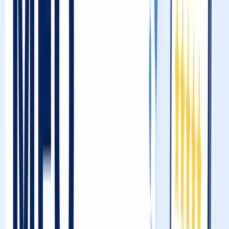
まとめ：アルゴリズムを理解した者が、地域集客を制
する
# MEO対策、やってるつもりなんだけど、なぜかあの店に
負け続けている
そんな悩みを持つ経営者の方は多いはずです。写真も投稿し
た、営業時間も正確に登録した、それでも競合店が上位に居
座り続ける。
この状況から抜け出せないのは、多くの場合
努力の方向性
がズレている
からです。
感覚で対策を積み重ねても、Googleのアルゴリズムという
ルールブックに沿っていなければ、どれだけ時間をかけても
結果は出ません。逆に言えば、アルゴリズムを正確に理解し
た瞬間から、MEO対策は"運任せのゲーム"から"ロジカルに
勝てる戦略"へと変わります。
この記事では、Googleが公式に認めているMEOの順位決定
因子「関連度・距離・視認性」の本質を徹底的に解剖し、競
合店を分析して出し抜くための実践的なフレームワークをお