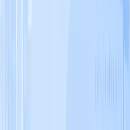
セクションは、多くの経営者が手を抜きやすい場所です。し
かし、ここに記入したサービス名や説明文は、関連度のシグ
ナルとして機能します。提供するすべてのメニュー・サービ
スを登録し、それぞれに詳細な説明を付けてください。
距離ハンデを克服する施策：「物理的な遠さ」を
「情報の濃さ」でカバーする
距離は変えられません。しかし、関連度と視認性を競合比で
圧倒的に高めることで、距離ハンデは相殺できます。特に
「地名あり」の詳細クエリを狙う場合、距離よりも関連度と
視認性が重視されるため、チャンスは十分にあります。
また、ウェブサイトのローカルSEO強化（地名 + サービス
名のページを充実させる）も、GBPの関連度・視認性へ間
接的な好影響を与えます。
視認性を爆上げする施策：アクティブなビジネス
としての存在感を示す
投稿（最新情報）の定期更新
Googleビジネスプロフィール