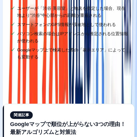
ユーザーが「渋谷 美容室」と地名を指定した場合、現在
地より"渋谷"中心部からの距離が重視される
スマートフォンのGPS情報が現在地として使われる
パソコン検索の場合はIPアドレスから推定される位置情報
が使われる
Googleマップ上で検索した際の「表示エリア」によって
も変動する
距離は唯一、対策が難しい要因です。だからこそ、残る「関
連度」と「視認性」の最大化にリソースを集中させること
が、ロジカルな戦略となります。
関連記事
Googleマップで順位が上がらない3つの理由！
最新アルゴリズムと対策法