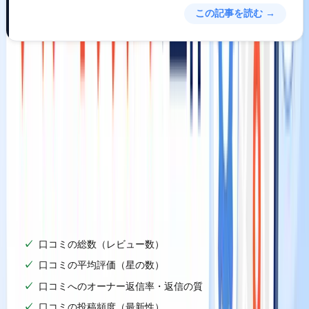
この記事を読む →
視認性（Prominence）の正体
視認性は、3つの要因の中で
最も多くのシグナルを内包す
る、最重要かつ最も対策の伸びしろがある指標
です。
Googleは視認性を「そのビジネスがオフラインとオンライ
ンの両世界でどれほど知られているか」と定義しています。
具体的には以下のシグナルが関わります。
✅
チェックリスト
口コミの総数（レビュー数）
口コミの平均評価（星の数）
口コミへのオーナー返信率・返信の質
口コミの投稿頻度（最新性）