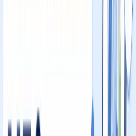
パンダMEO
お問い合わせ
News
Vision
Case Study
Column
🎁 無料ツール
Mikasel
MEO
Contact
TOP
/
お役立ちコラム
/
Googleマップの順位を決める3要素とアルゴリズムの
攻略法
2026.05.22
Googleマップの順位を決める3要素と
アルゴリズムの攻略法