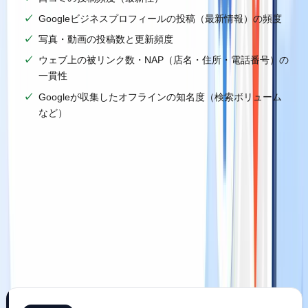
Googleビジネスプロフィールの投稿（最新情報）の頻度
写真・動画の投稿数と更新頻度
ウェブ上の被リンク数・NAP（店名・住所・電話番号）の
一貫性
Googleが収集したオフラインの知名度（検索ボリューム
など）
💡
POINT
視認性の中でも、
口コミの数・質・鮮度・返信率
は最も即効
性があり、かつ競合との差別化が生まれやすい領域です。口コ
ミ戦略を制した店舗が、MEOを制すると言っても過言ではあ
りません。