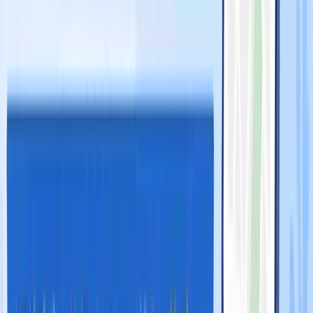
例1：「ラーメン」（地名なし・汎用キーワード）
ユーザー
は今すぐ近くでラーメンを食べたいと考えています。この場
合、Googleは
距離
を最も重視し、現在地から近い店舗を優
先表示します。
例2：「渋谷 ランチ おすすめ ラーメン」（地名あり・詳細
キーワード）
ユーザーは場所を指定して探しています。こ
の場合、現在地よりも指定エリアへの近さが重視されると同
時に、
関連度
（「おすすめ」「ランチ」などの意図への合
致）の比重が上がります。
例3：「渋谷 駅近 評判 いい 美容室」（口コミ評価を重視し
た検索）
ユーザーは質の高い店舗を探しています。この場
合、
視認性
（口コミの数・評価）の比重が特に高まりま
す。